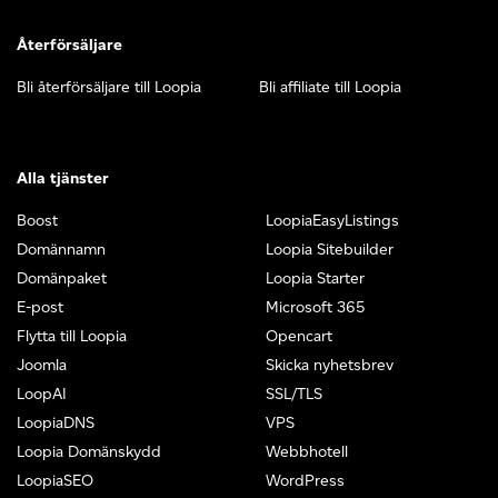
Återförsäljare
Bli återförsäljare till Loopia
Bli affiliate till Loopia
Alla tjänster
Boost
LoopiaEasyListings
Domännamn
Loopia Sitebuilder
Domänpaket
Loopia Starter
E-post
Microsoft 365
Flytta till Loopia
Opencart
Joomla
Skicka nyhetsbrev
LoopAI
SSL/TLS
LoopiaDNS
VPS
Loopia Domänskydd
Webbhotell
LoopiaSEO
WordPress