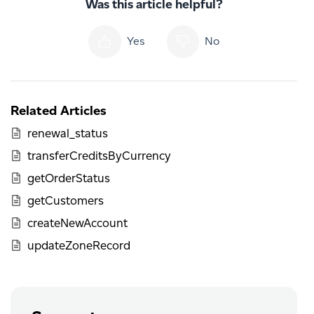
Was this article helpful?
Yes
No
Related Articles
renewal_status
transferCreditsByCurrency
getOrderStatus
getCustomers
createNewAccount
updateZoneRecord