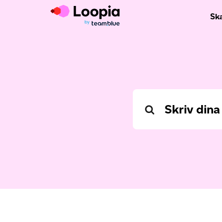
Sk
Search
For