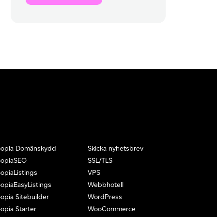
oopia Domänskydd
Skicka nyhetsbrev
oopiaSEO
SSL/TLS
opiaListings
VPS
opiaEasyListings
Webbhotell
opia Sitebuilder
WordPress
opia Starter
WooCommerce