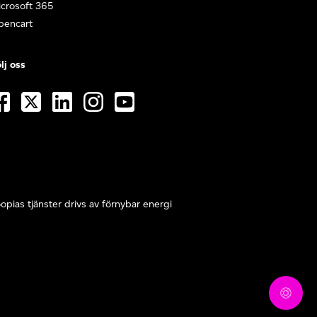
crosoft 365
pencart
lj oss
opias tjänster drivs av förnybar energi