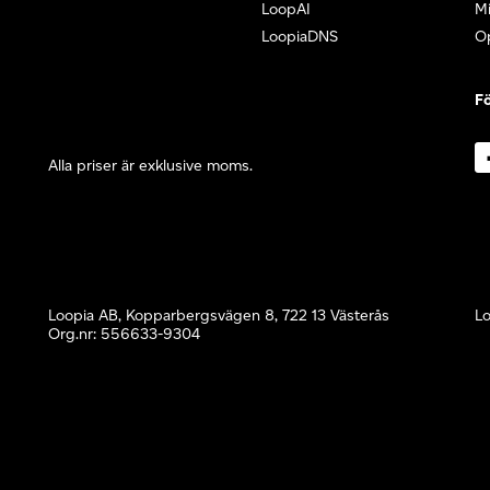
LoopAI
Mi
LoopiaDNS
O
Fö
Alla priser är exklusive moms.
Loopia AB, Kopparbergsvägen 8, 722 13 Västerås
Lo
Org.nr: 556633-9304