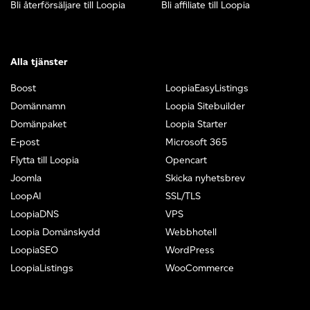
Bli återförsäljare till Loopia
Bli affiliate till Loopia
Alla tjänster
Boost
LoopiaEasyListings
Domännamn
Loopia Sitebuilder
Domänpaket
Loopia Starter
E-post
Microsoft 365
Flytta till Loopia
Opencart
Joomla
Skicka nyhetsbrev
LoopAI
SSL/TLS
LoopiaDNS
VPS
Loopia Domänskydd
Webbhotell
LoopiaSEO
WordPress
LoopiaListings
WooCommerce