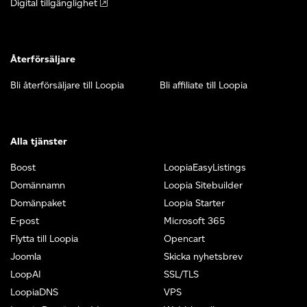
Digital tillgänglighet
Återförsäljare
Bli återförsäljare till Loopia
Bli affiliate till Loopia
Alla tjänster
Boost
LoopiaEasyListings
Domännamn
Loopia Sitebuilder
Domänpaket
Loopia Starter
E-post
Microsoft 365
Flytta till Loopia
Opencart
Joomla
Skicka nyhetsbrev
LoopAI
SSL/TLS
LoopiaDNS
VPS