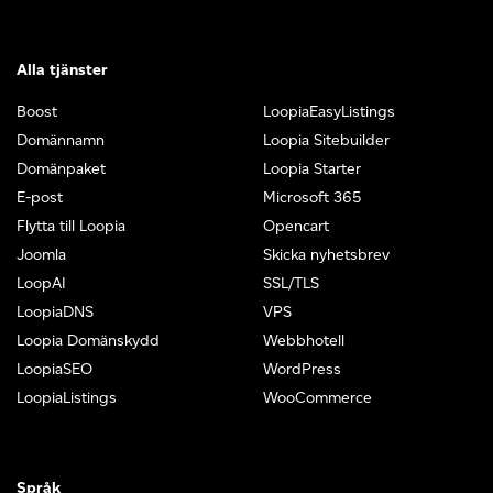
Alla tjänster
Boost
LoopiaEasyListings
Domännamn
Loopia Sitebuilder
Domänpaket
Loopia Starter
E-post
Microsoft 365
Flytta till Loopia
Opencart
Joomla
Skicka nyhetsbrev
LoopAI
SSL/TLS
LoopiaDNS
VPS
Loopia Domänskydd
Webbhotell
LoopiaSEO
WordPress
LoopiaListings
WooCommerce
Språk