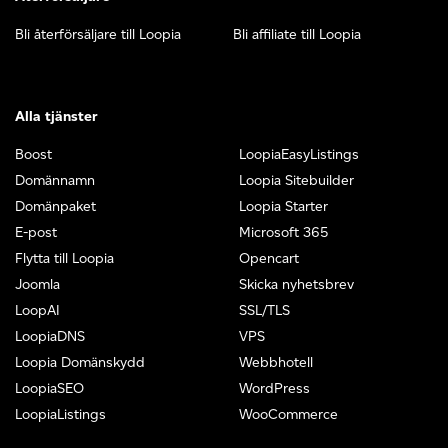
Bli återförsäljare till Loopia
Bli affiliate till Loopia
Alla tjänster
Boost
LoopiaEasyListings
Domännamn
Loopia Sitebuilder
Domänpaket
Loopia Starter
E-post
Microsoft 365
Flytta till Loopia
Opencart
Joomla
Skicka nyhetsbrev
LoopAI
SSL/TLS
LoopiaDNS
VPS
Loopia Domänskydd
Webbhotell
LoopiaSEO
WordPress
LoopiaListings
WooCommerce