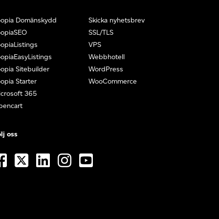
oopia Domänskydd
Skicka nyhetsbrev
oopiaSEO
SSL/TLS
opiaListings
VPS
opiaEasyListings
Webbhotell
opia Sitebuilder
WordPress
opia Starter
WooCommerce
crosoft 365
pencart
lj oss