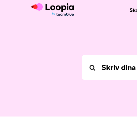
Sk
Search
For