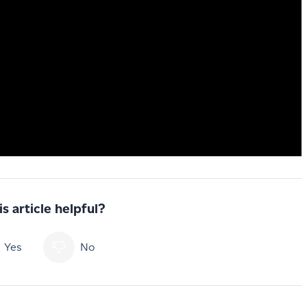
s article helpful?
Yes
No