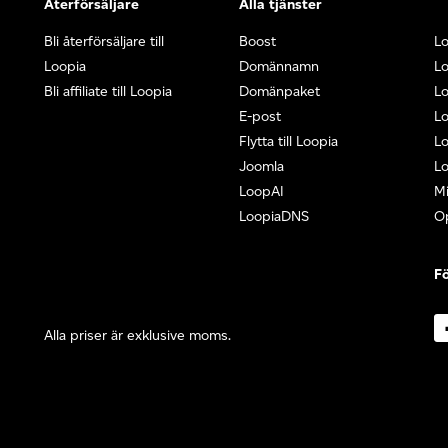
Återförsäljare
Alla tjänster
Bli återförsäljare till
Boost
L
Loopia
Domännamn
L
Bli affiliate till Loopia
Domänpaket
Lo
E-post
Lo
Flytta till Loopia
Lo
Joomla
Lo
LoopAI
Mi
LoopiaDNS
O
Fö
Alla priser är exklusive moms.