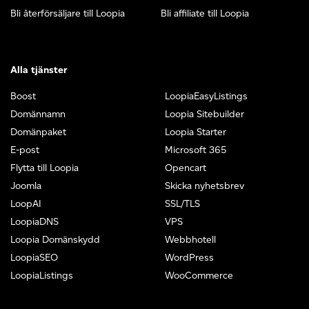
Bli återförsäljare till Loopia
Bli affiliate till Loopia
Alla tjänster
Boost
LoopiaEasyListings
Domännamn
Loopia Sitebuilder
Domänpaket
Loopia Starter
E-post
Microsoft 365
Flytta till Loopia
Opencart
Joomla
Skicka nyhetsbrev
LoopAI
SSL/TLS
LoopiaDNS
VPS
Loopia Domänskydd
Webbhotell
LoopiaSEO
WordPress
LoopiaListings
WooCommerce