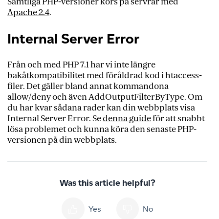
Samtliga PHP-versioner körs på servrar med
Apache 2.4
.
Internal Server Error
Från och med PHP 7.1 har vi inte längre
bakåtkompatibilitet med föråldrad kod i htaccess-
filer. Det gäller bland annat kommandona
allow/deny och även AddOutputFilterByType. Om
du har kvar sådana rader kan din webbplats visa
Internal Server Error.
Se
denna guide
för att snabbt
lösa problemet och kunna köra den senaste PHP-
versionen på din webbplats.
Was this article helpful?
Yes
No