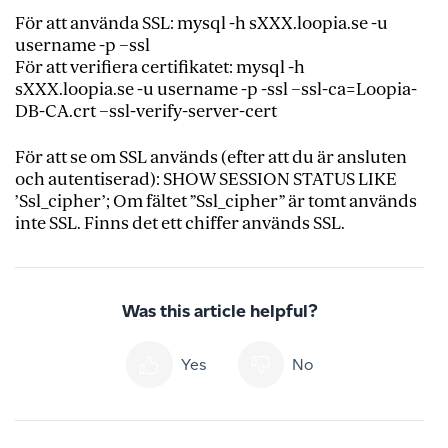
För att använda SSL: mysql -h sXXX.loopia.se -u
username -p –ssl
För att verifiera certifikatet: mysql -h
sXXX.loopia.se -u username -p -ssl –ssl-ca=Loopia-
DB-CA.crt –ssl-verify-server-cert
För att se om SSL används (efter att du är ansluten
och autentiserad): SHOW SESSION STATUS LIKE
’Ssl_cipher’; Om fältet ”Ssl_cipher” är tomt används
inte SSL. Finns det ett chiffer används SSL.
Was this article helpful?
Yes
No