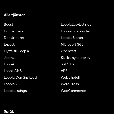
Alla tjänster
Boost
LoopiaEasyListings
Domännamn
Loopia Sitebuilder
Domänpaket
Loopia Starter
E-post
Microsoft 365
Flytta till Loopia
Opencart
Joomla
Skicka nyhetsbrev
LoopAI
SSL/TLS
LoopiaDNS
VPS
Loopia Domänskydd
Webbhotell
LoopiaSEO
WordPress
LoopiaListings
WooCommerce
Språk