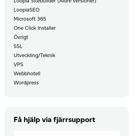
Loopia Sitebuilder (Äldre versioner)
LoopiaSEO
Microsoft 365
One Click Installer
Övrigt
SSL
Utveckling/Teknik
VPS
Webbhotell
Wordpress
Få hjälp via fjärrsupport