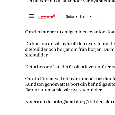
Det betyder att du använder vår nya sitebuil
Om det
inte
ser ut enligt bilden ovanför så 
Du kan om du vill byta till den nya sitebuild
sitebuilder och börjar om från början. Du må
sitebuilder.
Detta beror på att det är olika leverantörer
Om du förstår vad ett byte innebär och ändå vi
Kundzon genom att ta bort din befintliga sit
får du automatiskt vår nya sitebuilder.
Notera att det
inte
går att återgå till den äldr