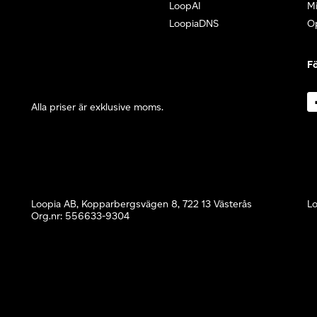
LoopAI
Mi
LoopiaDNS
O
Fö
Alla priser är exklusive moms.
Loopia AB, Kopparbergsvägen 8, 722 13 Västerås
Lo
Org.nr: 556633-9304