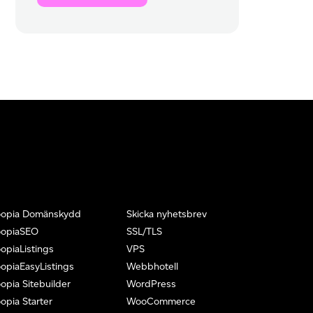
oopia Domänskydd
Skicka nyhetsbrev
oopiaSEO
SSL/TLS
opiaListings
VPS
opiaEasyListings
Webbhotell
opia Sitebuilder
WordPress
opia Starter
WooCommerce