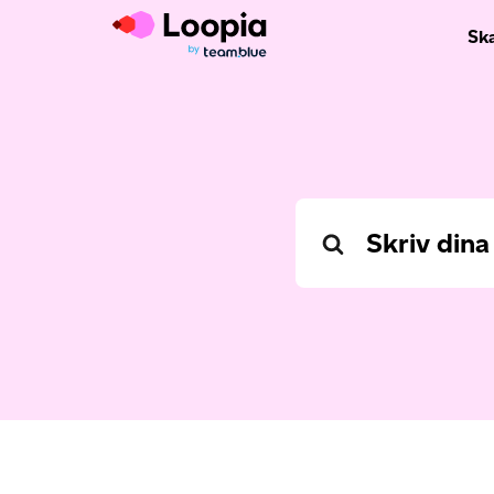
Sk
Search
For