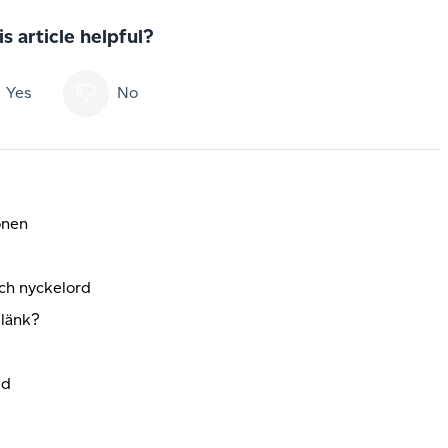
s article helpful?
Yes
No
onen
och nyckelord
 länk?
ld