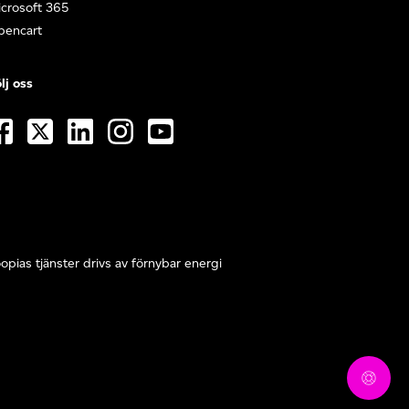
crosoft 365
pencart
lj oss
opias tjänster drivs av förnybar energi