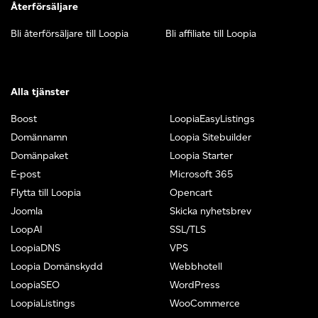
Återförsäljare
Bli återförsäljare till Loopia
Bli affiliate till Loopia
Alla tjänster
Boost
LoopiaEasyListings
Domännamn
Loopia Sitebuilder
Domänpaket
Loopia Starter
E-post
Microsoft 365
Flytta till Loopia
Opencart
Joomla
Skicka nyhetsbrev
LoopAI
SSL/TLS
LoopiaDNS
VPS
Loopia Domänskydd
Webbhotell
LoopiaSEO
WordPress
LoopiaListings
WooCommerce