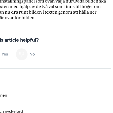
 inställningspanel som ovan välja huruvida bilden ska
texten med hjälp av de två val som finns till höger om
n nu dra runt bilden i texten genom att hålla ner
 ovanför bilden.
s article helpful?
Yes
No
onen
och nyckelord