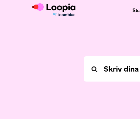
Sk
Search
For