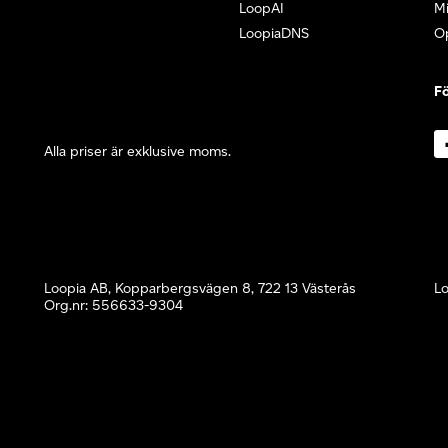
LoopAI
Mi
LoopiaDNS
O
Fö
Alla priser är exklusive moms.
Loopia AB, Kopparbergsvägen 8, 722 13 Västerås
Lo
Org.nr: 556633-9304