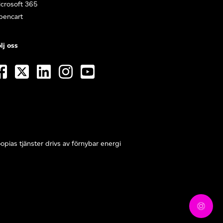
crosoft 365
pencart
lj oss
opias tjänster drivs av förnybar energi