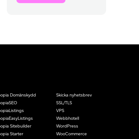
oopia Domänskydd
Skicka nyhetsbrev
oopiaSEO
SSL/TLS
opiaListings
VPS
opiaEasyListings
Webbhotell
opia Sitebuilder
WordPress
opia Starter
WooCommerce