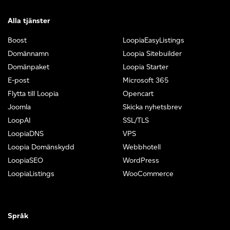
Alla tjänster
Boost
LoopiaEasyListings
Domännamn
Loopia Sitebuilder
Domänpaket
Loopia Starter
E-post
Microsoft 365
Flytta till Loopia
Opencart
Joomla
Skicka nyhetsbrev
LoopAI
SSL/TLS
LoopiaDNS
VPS
Loopia Domänskydd
Webbhotell
LoopiaSEO
WordPress
LoopiaListings
WooCommerce
Språk