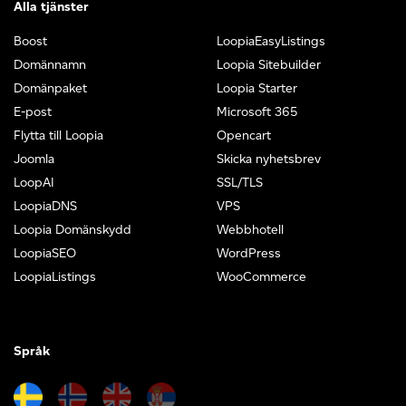
Alla tjänster
Boost
LoopiaEasyListings
Domännamn
Loopia Sitebuilder
Domänpaket
Loopia Starter
E-post
Microsoft 365
Flytta till Loopia
Opencart
Joomla
Skicka nyhetsbrev
LoopAI
SSL/TLS
LoopiaDNS
VPS
Loopia Domänskydd
Webbhotell
LoopiaSEO
WordPress
LoopiaListings
WooCommerce
Språk