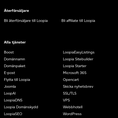
Återförsäljare
Bli återförsäljare till Loopia
Bli affiliate till Loopia
Alla tjänster
Boost
LoopiaEasyListings
Domännamn
Loopia Sitebuilder
Domänpaket
Loopia Starter
E-post
Microsoft 365
Flytta till Loopia
Opencart
Joomla
Skicka nyhetsbrev
LoopAI
SSL/TLS
LoopiaDNS
VPS
Loopia Domänskydd
Webbhotell
LoopiaSEO
WordPress