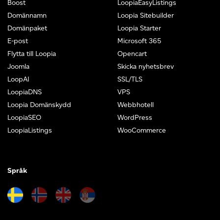
Boost
LoopiaEasyListings
Domännamn
Loopia Sitebuilder
Domänpaket
Loopia Starter
E-post
Microsoft 365
Flytta till Loopia
Opencart
Joomla
Skicka nyhetsbrev
LoopAI
SSL/TLS
LoopiaDNS
VPS
Loopia Domänskydd
Webbhotell
LoopiaSEO
WordPress
LoopiaListings
WooCommerce
Språk