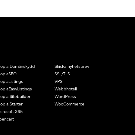
oopia Domänskydd
Skicka nyhetsbrev
oopiaSEO
SSL/TLS
opiaListings
VPS
opiaEasyListings
Webbhotell
opia Sitebuilder
WordPress
opia Starter
WooCommerce
crosoft 365
pencart