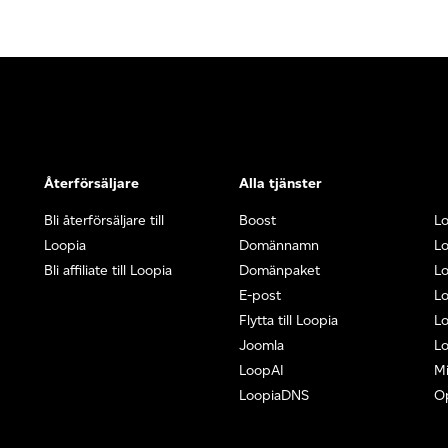
Återförsäljare
Alla tjänster
Bli återförsäljare till
Boost
L
Loopia
Domännamn
L
Bli affiliate till Loopia
Domänpaket
Lo
E-post
Lo
Flytta till Loopia
Lo
Joomla
Lo
LoopAI
Mi
LoopiaDNS
O