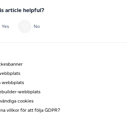
s article helpful?
Yes
No
yckesbanner
 webbplats
in webbplats
tebuilder-webbplats
dvändiga cookies
a villkor för att följa GDPR?