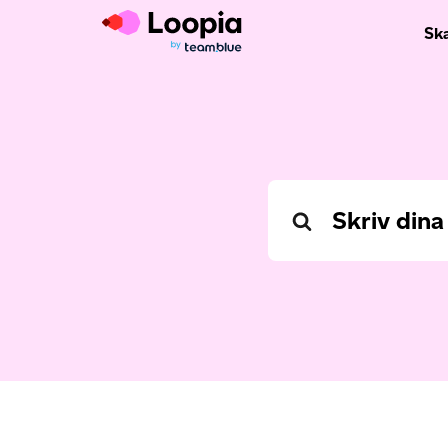
Sk
Search
For