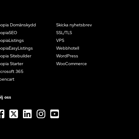
oopia Domänskydd
Skicka nyhetsbrev
oopiaSEO
SSL/TLS
opiaListings
VPS
opiaEasyListings
Webbhotell
opia Sitebuilder
WordPress
opia Starter
WooCommerce
crosoft 365
pencart
lj oss