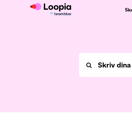
Sk
Search
For