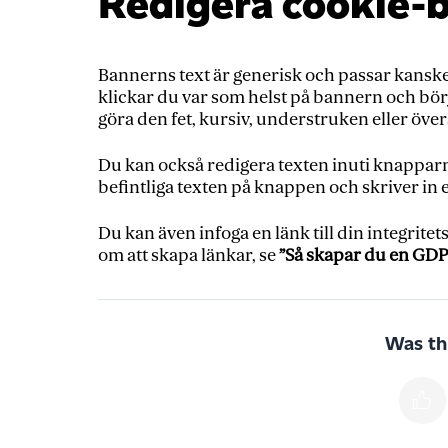
Redigera cookie-
Bannerns text är generisk och passar kanske i
klickar du var som helst på bannern och bör
göra den fet, kursiv, understruken eller öve
Du kan också redigera texten inuti knapparn
befintliga texten på knappen och skriver in e
Du kan även infoga en länk till din integrite
om att skapa länkar, se
”Så skapar du en GDP
Was thi