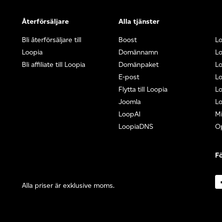
Återförsäljare
Alla tjänster
Bli återförsäljare till
Boost
L
Loopia
Domännamn
L
Bli affiliate till Loopia
Domänpaket
Lo
E-post
Lo
Flytta till Loopia
Lo
Joomla
Lo
LoopAI
Mi
LoopiaDNS
O
Fö
Alla priser är exklusive moms.