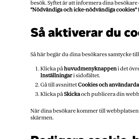
besök. Syftet är att informera dina besökare
”Nödvändiga och icke-nödvändiga cookies”
f
Så aktiverar du c
Så här begär du dina besökares samtycke til
Klicka på
huvudmenyknappen
i det övr
Inställningar
i sidofältet.
Gå till avsnittet
Cookies och användarda
Klicka på
Skicka
och publicera din webbpl
När dina besökare kommer till webbplatsen 
skärmen.