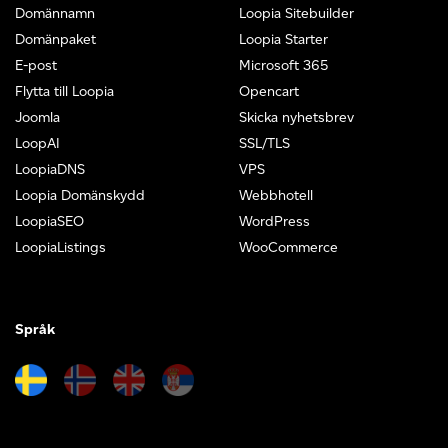
Domännamn
Loopia Sitebuilder
Domänpaket
Loopia Starter
E-post
Microsoft 365
Flytta till Loopia
Opencart
Joomla
Skicka nyhetsbrev
LoopAI
SSL/TLS
LoopiaDNS
VPS
Loopia Domänskydd
Webbhotell
LoopiaSEO
WordPress
LoopiaListings
WooCommerce
Språk