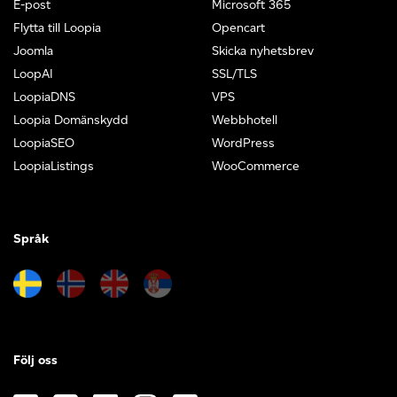
E-post
Microsoft 365
Flytta till Loopia
Opencart
Joomla
Skicka nyhetsbrev
LoopAI
SSL/TLS
LoopiaDNS
VPS
Loopia Domänskydd
Webbhotell
LoopiaSEO
WordPress
LoopiaListings
WooCommerce
Språk
Följ oss