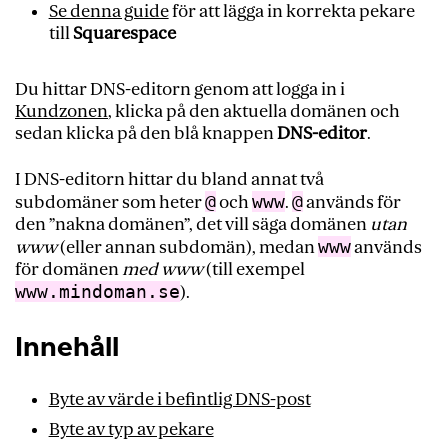
Se denna guide
för att lägga in korrekta pekare
till
Squarespace
Du hittar DNS-editorn genom att logga in i
Kundzonen
, klicka på den aktuella domänen och
sedan klicka på den blå knappen
DNS-editor
.
I DNS-editorn hittar du bland annat två
@
www
@
subdomäner som heter
och
.
används för
den ”nakna domänen”, det vill säga domänen
utan
www
www
(eller annan subdomän), medan
används
för domänen
med www
(till exempel
www.mindoman.se
).
Innehåll
Byte av värde i befintlig DNS-post
Byte av typ av pekare