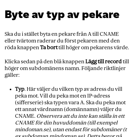
Byte av typ av pekare
Ska du i stället byta en pekare från A till CNAME
eller tvärtom raderar du först pekaren med den
röda knappen
Ta bort
till höger om pekarens värde.
Klicka sedan på den blå knappen
Lägg till record
till
höger om subdomänens namn. Följande riktlinjer
gäller:
Typ
. Här väljer du vilken typ av adress du vill
peka mot. Vill du peka mot en IP-adress
(sifferserie) ska typen vara A. Ska du peka mot
ett annat värdnamn (domännamn) väljer du
CNAME.
Observera att du inte kan ställa in ett
CNAME för din huvuddomän (till exempel
mindoman.se), utan endast för subdomäner (t
ex subdoman.mindoman.se). Detta beror på