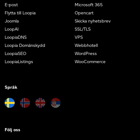
E-post
Microsoft 365
Flytta till Loopia
Opencart
Joomla
Skicka nyhetsbrev
LoopAI
SSL/TLS
LoopiaDNS
VPS
Loopia Domänskydd
Webbhotell
LoopiaSEO
WordPress
LoopiaListings
WooCommerce
Språk
Följ oss