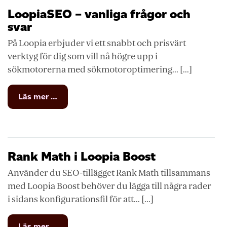
i
LoopiaSEO – vanliga frågor och
sökmotorerna
svar
På Loopia erbjuder vi ett snabbt och prisvärt
verktyg för dig som vill nå högre upp i
sökmotorerna med sökmotoroptimering... [...]
from
Läs mer …
LoopiaSEO
–
vanliga
frågor
och
Rank Math i Loopia Boost
svar
Använder du SEO-tillägget Rank Math tillsammans
med Loopia Boost behöver du lägga till några rader
i sidans konfigurationsfil för att... [...]
from
Läs mer …