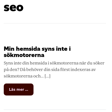
seo
Min hemsida syns inte i
sökmotorerna
Syns inte din hemsida i sökmotorerna när du söker
på den? Då behöver din sida först indexeras av
sökmotorerna och... [...]
from
Läs mer …
Min
hemsida
syns
inte