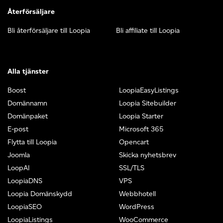
Återförsäljare
Bli återförsäljare till Loopia
Bli affiliate till Loopia
Alla tjänster
Boost
LoopiaEasyListings
Domännamn
Loopia Sitebuilder
Domänpaket
Loopia Starter
E-post
Microsoft 365
Flytta till Loopia
Opencart
Joomla
Skicka nyhetsbrev
LoopAI
SSL/TLS
LoopiaDNS
VPS
Loopia Domänskydd
Webbhotell
LoopiaSEO
WordPress
LoopiaListings
WooCommerce