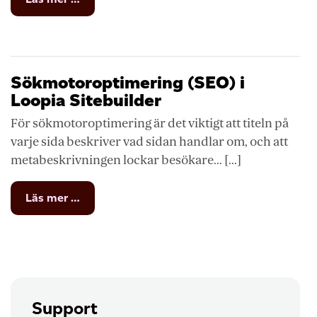
Rank
Math
i
Loopia
Boost
Sökmotoroptimering (SEO) i
Loopia Sitebuilder
För sökmotoroptimering är det viktigt att titeln på
varje sida beskriver vad sidan handlar om, och att
metabeskrivningen lockar besökare... [...]
from
Läs mer …
Sökmotoroptimering
(SEO)
i
Loopia
Sitebuilder
Support