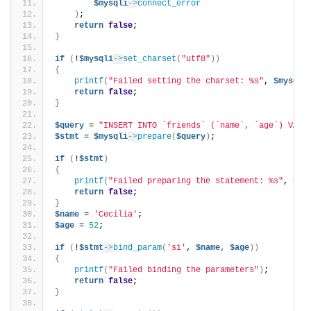
$mysqli
->
connect_error
)
;
return
false
;
}
if
(
!
$mysqli
->
set_charset
(
"utf8"
))
{
printf
(
"Failed setting the charset: %s"
, 
$mysqli
return
false
;
}
$query
 = 
"INSERT INTO `friends` (`name`, `age`) VALU
$stmt
 = 
$mysqli
->
prepare
(
$query
)
;
if
(
!
$stmt
)
{
printf
(
"Failed preparing the statement: %s"
, 
$my
return
false
;
}
$name
 = 
'Cecilia'
;
$age
 = 
52
;
if
(
!
$stmt
->
bind_param
(
'si'
, 
$name,
$age
))
{
printf
(
"Failed binding the parameters"
)
;
return
false
;
}