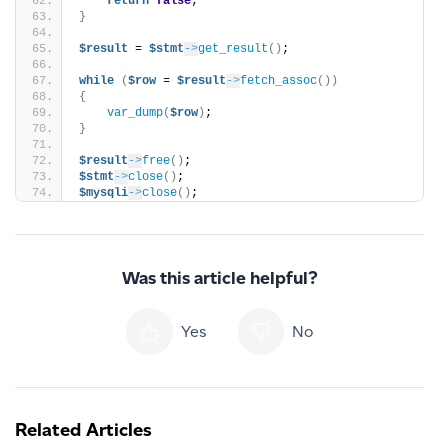
return
false
;
}
$result
 = 
$stmt
->
get_result
()
;
while
(
$row
 = 
$result
->
fetch_assoc
())
{
var_dump
(
$row
)
;
}
$result
->
free
()
;
$stmt
->
close
()
;
$mysqli
->
close
()
;
Was this article helpful?
Yes
No
Related Articles