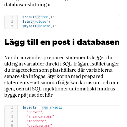
databasanslutningar.
$result
->
free
()
;
$stmt
->
close
()
;
$mysqli
->
close
()
;
Lägg till en post i databasen
När du använder prepared statements lägger du
aldrig in variabler direkt i SQL-frågan. Istället anger
du frågetecken som platshållare där variablerna
senare ska infogas. Styrkorna med prepared
statements – att samma fråga kan köras om och om
igen, och att SQL-injektioner automatiskt hindras –
bygger på just det här.
$mysqli
 = 
new
mysqli
(
"server"
, 
"användarnamn"
, 
"lösenord"
, 
"databasnamn"