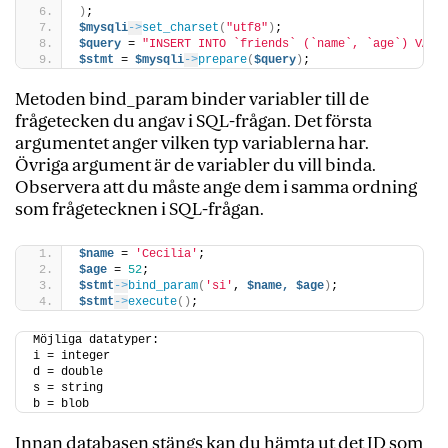
)
;
$mysqli
->
set_charset
(
"utf8"
)
;
$query
 = 
"INSERT INTO `friends` (`name`, `age`) VALU
$stmt
 = 
$mysqli
->
prepare
(
$query
)
;
Metoden bind_param binder variabler till de
frågetecken du angav i SQL-frågan. Det första
argumentet anger vilken typ variablerna har.
Övriga argument är de variabler du vill binda.
Observera att du måste ange dem i samma ordning
som frågetecknen i SQL-frågan.
$name
 = 
'Cecilia'
;
$age
 = 
52
;
$stmt
->
bind_param
(
'si'
, 
$name,
$age
)
;
$stmt
->
execute
()
;
Möjliga datatyper:
i = integer
d = double
s = string
b = blob
Innan databasen stängs kan du hämta ut det ID som