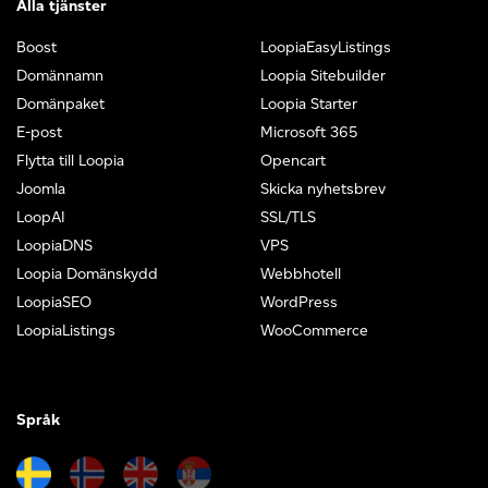
Alla tjänster
Boost
LoopiaEasyListings
Domännamn
Loopia Sitebuilder
Domänpaket
Loopia Starter
E-post
Microsoft 365
Flytta till Loopia
Opencart
Joomla
Skicka nyhetsbrev
LoopAI
SSL/TLS
LoopiaDNS
VPS
Loopia Domänskydd
Webbhotell
LoopiaSEO
WordPress
LoopiaListings
WooCommerce
Språk