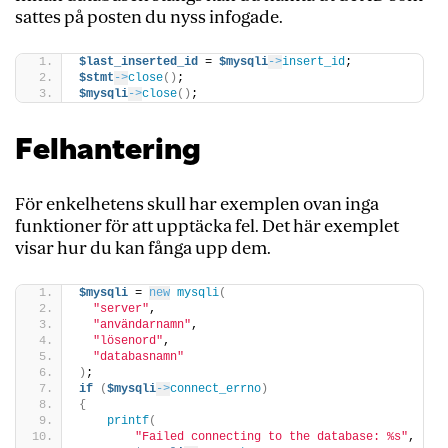
sattes på posten du nyss infogade.
$last_inserted_id
 = 
$mysqli
->
insert_id
;
$stmt
->
close
()
;
$mysqli
->
close
()
;
Felhantering
För enkelhetens skull har exemplen ovan inga
funktioner för att upptäcka fel. Det här exemplet
visar hur du kan fånga upp dem.
$mysqli
 = 
new
mysqli
(
"server"
, 
"användarnamn"
, 
"lösenord"
, 
"databasnamn"
)
;
if
(
$mysqli
->
connect_errno
)
{
printf
(
"Failed connecting to the database: %s"
,