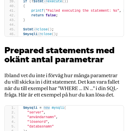
if
(
!
$stmt
->
execute
())
{
printf
(
"Failed executing the statement: %s"
, 
$st
return
false
;
}
$stmt
->
close
()
;
$mysqli
->
close
()
;
Prepared statements med
okänt antal parametrar
Ibland vet du inte i förväg hur många parametrar
du vill skicka in i ditt statement. Det kan vara fallet
när du till exempel har ”WHERE … IN …” i din SQL-
fråga. Här är ett exempel på hur du kan lösa det.
$mysqli
 = 
new
mysqli
(
"server"
, 
"användarnamn"
, 
"lösenord"
, 
"databasnamn"