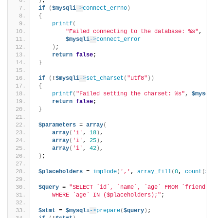
)
;
if
(
$mysqli
->
connect_errno
)
{
printf
(
"Failed connecting to the database: %s"
,
$mysqli
->
connect_error
)
;
return
false
;
}
if
(
!
$mysqli
->
set_charset
(
"utf8"
))
{
printf
(
"Failed setting the charset: %s"
, 
$mysqli
return
false
;
}
$parameters
 = 
array
(
array
(
'i'
, 
18
)
,
array
(
'i'
, 
25
)
,
array
(
'i'
, 
42
)
,
)
;
$placeholders
 = 
implode
(
','
, 
array_fill
(
0
, 
count
(
$pa
$query
 = 
"SELECT `id`, `name`, `age` FROM `friends` 
    WHERE `age` IN ($placeholders);"
;
$stmt
 = 
$mysqli
->
prepare
(
$query
)
;