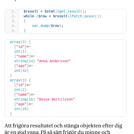
$result
 = 
$stmt
->
get_result
()
;
while
(
$row
 = 
$result
->
fetch_assoc
())
{
var_dump
(
$row
)
;
}
array
(
3
)
{
[
"id"
]
=
>
int
(
1
)
[
"name"
]
=
>
string
(
14
)
"Anna Andersson"
[
"age"
]
=
>
int
(
42
)
}
array
(
3
)
{
[
"id"
]
=
>
int
(
2
)
[
"name"
]
=
>
string
(
16
)
"Bosse Bertilsson"
[
"age"
]
=
>
int
(
25
)
}
Att frigöra resultatet och stänga objekten efter dig
är en god vana. På så sätt frigör du minne och