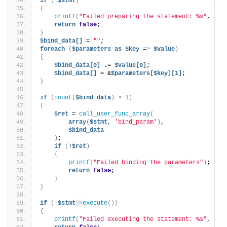
if
(
!
$stmt
)
{
printf
(
"Failed preparing the statement: %s"
, 
$my
return
false
;
}
$bind_data[]
 = 
""
;
foreach
(
$parameters
as
$key
 =
>
$value
)
{
$bind_data[0]
 .= 
$value[0]
;
$bind_data[]
 = &
$parameters[$key][1]
;
}
if
(
count
(
$bind_data
)
>
1
)
{
$ret
 = 
call_user_func_array
(
array
(
$stmt,
'bind_param'
)
, 
$bind_data
)
;
if
(
!
$ret
)
{
printf
(
"Failed binding the parameters"
)
;
return
false
;
}
}
if
(
!
$stmt
->
execute
())
{
printf
(
"Failed executing the statement: %s"
, 
$st