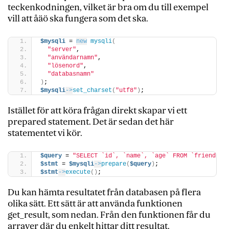
teckenkodningen, vilket är bra om du till exempel
vill att åäö ska fungera som det ska.
$mysqli
 = 
new
mysqli
(
"server"
, 
"användarnamn"
, 
"lösenord"
, 
"databasnamn"
)
;
$mysqli
->
set_charset
(
"utf8"
)
;
Istället för att köra frågan direkt skapar vi ett
prepared statement. Det är sedan det här
statementet vi kör.
$query
 = 
"SELECT `id`, `name`, `age` FROM `friends`;
$stmt
 = 
$mysqli
->
prepare
(
$query
)
;
$stmt
->
execute
()
;
Du kan hämta resultatet från databasen på flera
olika sätt. Ett sätt är att använda funktionen
get_result, som nedan. Från den funktionen får du
arrayer där du enkelt hittar ditt resultat.