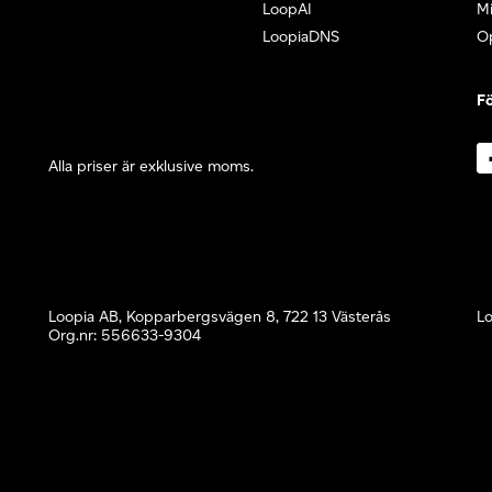
LoopAI
Mi
LoopiaDNS
O
Fö
Alla priser är exklusive moms.
Loopia AB, Kopparbergsvägen 8, 722 13 Västerås
Lo
Org.nr: 556633-9304