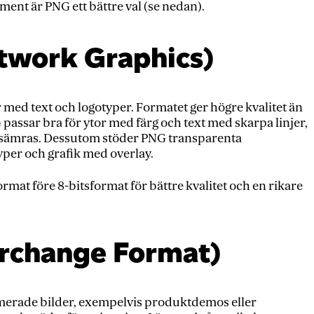
ement är PNG ett bättre val (se nedan).
twork Graphics)
er med text och logotyper. Formatet ger högre kvalitet än
G passar bra för ytor med färg och text med skarpa linjer,
försämras. Dessutom stöder PNG transparenta
yper och grafik med overlay.
rmat före 8-bitsformat för bättre kvalitet och en rikare
erchange Format)
imerade bilder, exempelvis produktdemos eller