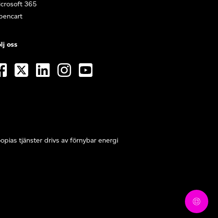
crosoft 365
pencart
lj oss
opias tjänster drivs av förnybar energi