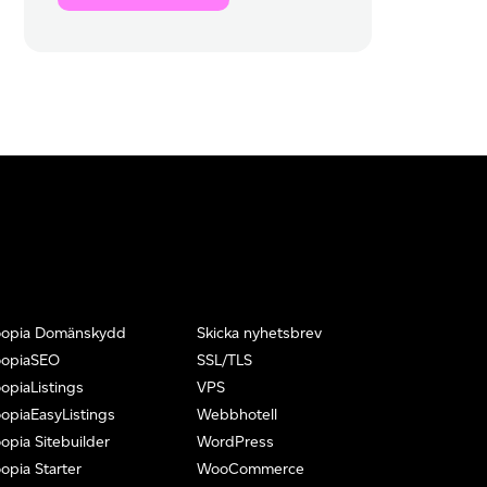
oopia Domänskydd
Skicka nyhetsbrev
oopiaSEO
SSL/TLS
opiaListings
VPS
opiaEasyListings
Webbhotell
opia Sitebuilder
WordPress
opia Starter
WooCommerce