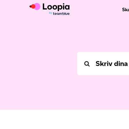
Sk
Search
For