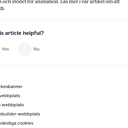
 och stödet för animation. Läs mer i vår artikel om att
en
.
s article helpful?
Yes
No
yckesbanner
 webbplats
in webbplats
tebuilder-webbplats
dvändiga cookies