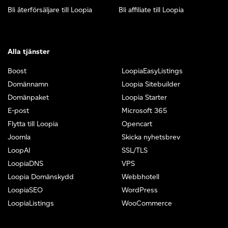
Bli återförsäljare till Loopia
Bli affiliate till Loopia
Alla tjänster
Boost
LoopiaEasyListings
Domännamn
Loopia Sitebuilder
Domänpaket
Loopia Starter
E-post
Microsoft 365
Flytta till Loopia
Opencart
Joomla
Skicka nyhetsbrev
LoopAI
SSL/TLS
LoopiaDNS
VPS
Loopia Domänskydd
Webbhotell
LoopiaSEO
WordPress
LoopiaListings
WooCommerce