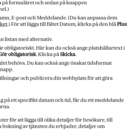
a på formuläret och sedan på knappen
el.)
t: Namn, E-post och Meddelande. (Du kan anpassa dem
ket
.) För att lägga till fältet Datum, klicka på den blå
Plus
n listan med alternativ.
 är obligatoriskt. Här kan du också ange platshållartext i
Gör obligatorisk
. Klicka på
Skicka
.
m det behövs. Du kan också ange önskat tidsformat
knapp.
llningar och publicera din webbplats för att göra
g på ett specifikt datum och tid, får du ett meddelande
arna.
 för att lägga till olika detaljer för besökare, till
 bokning av tjänsten du erbjuder, detaljer om