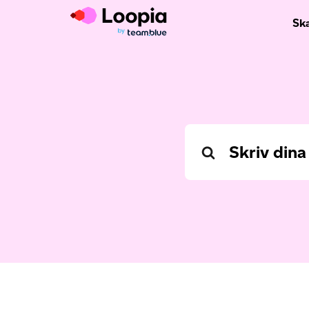
Sk
Search
For