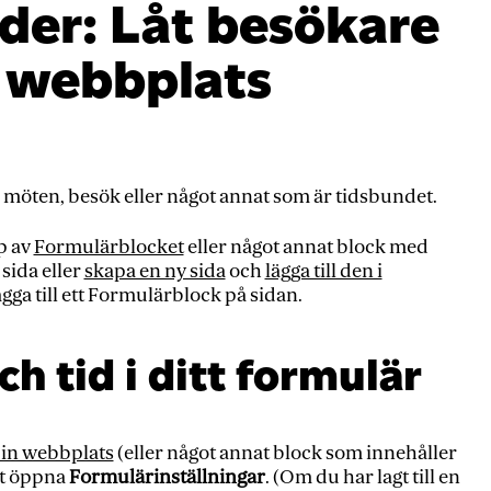
lder: Låt besökare
n webbplats
r möten, besök eller något annat som är tidsbundet.
p av
Formulärblocket
eller något annat block med
 sida eller
skapa en ny sida
och
lägga till den i
gga till ett Formulärblock på sidan.
h tid i ditt formulär
 din webbplats
(eller något annat block som innehåller
att öppna
Formulärinställningar
. (Om du har lagt till en