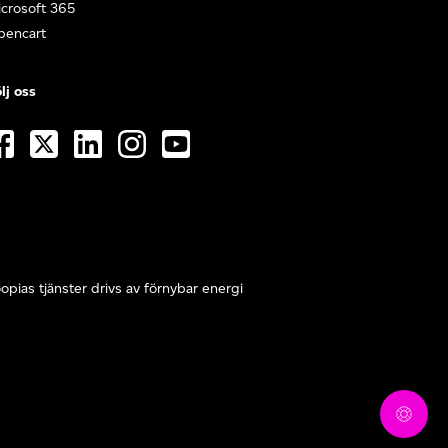
crosoft 365
pencart
lj oss
opias tjänster drivs av förnybar energi