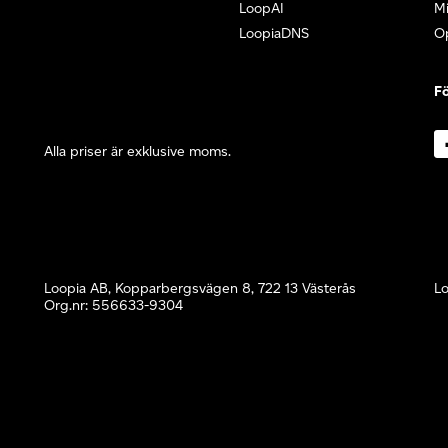
LoopAI
Mi
LoopiaDNS
O
Fö
Alla priser är exklusive moms.
Loopia AB, Kopparbergsvägen 8, 722 13 Västerås
Lo
Org.nr: 556633-9304