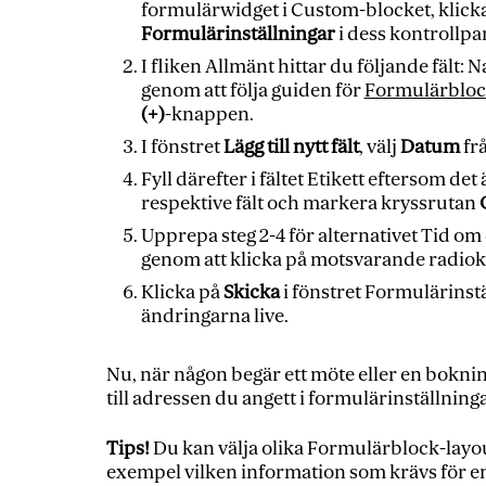
formulärwidget i Custom-blocket, klick
Formulärinställningar
i dess kontrollpan
I fliken Allmänt hittar du följande fäl
genom att följa guiden för
Formulärbloc
(+)
-knappen.
I fönstret
Lägg till nytt fält
, välj
Datum
frå
Fyll därefter i fältet Etikett eftersom det
respektive fält och markera kryssrutan
Upprepa steg 2-4 för alternativet Tid o
genom att klicka på motsvarande radio
Klicka på
Skicka
i fönstret Formulärinstä
ändringarna live.
Nu, när någon begär ett möte eller en boknin
till adressen du angett i formulärinställning
Tips!
Du kan välja olika Formulärblock-layouter
exempel vilken information som krävs för en