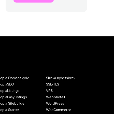
oopia Domänskydd
Skicka nyhetsbrev
oopiaSEO
SSL/TLS
opiaListings
VPS
opiaEasyListings
Webbhotell
opia Sitebuilder
WordPress
opia Starter
WooCommerce