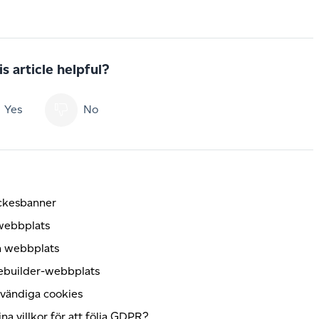
s article helpful?
Yes
No
yckesbanner
 webbplats
in webbplats
tebuilder-webbplats
dvändiga cookies
a villkor för att följa GDPR?