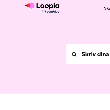
Sk
Search
For