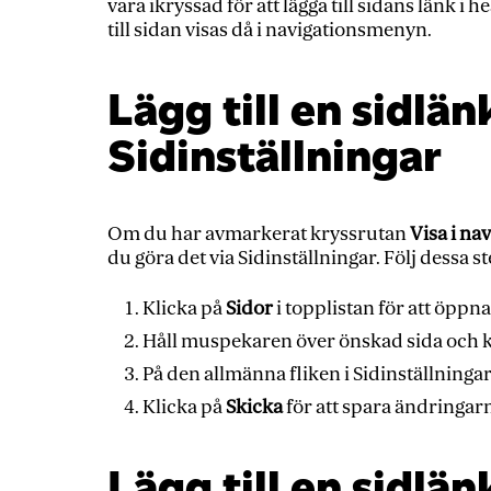
vara ikryssad för att lägga till sidans länk 
till sidan visas då i navigationsmenyn.
Lägg till en sidlän
Sidinställningar
Om du har avmarkerat kryssrutan
Visa i na
du göra det via Sidinställningar. Följ dessa st
Klicka på
Sidor
i topplistan för att öppn
Håll muspekaren över önskad sida och kl
På den allmänna fliken i Sidinställningar
Klicka på
Skicka
för att spara ändringar
Lägg till en sidlänk