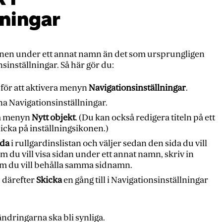
lningar
ationen under ett annat namn än det som ursprungligen
nsinställningar. Så här gör du:
för att aktivera menyn
Navigationsinställningar
.
a Navigationsinställningar.
na menyn
Nytt objekt
. (Du kan också redigera titeln på ett
licka på inställningsikonen.)
ida
i rullgardinslistan och väljer sedan den sida du vill
m du vill visa sidan under ett annat namn, skriv in
 om du vill behålla samma sidnamn.
 därefter
Skicka
en gång till i Navigationsinställningar
ändringarna ska bli synliga.