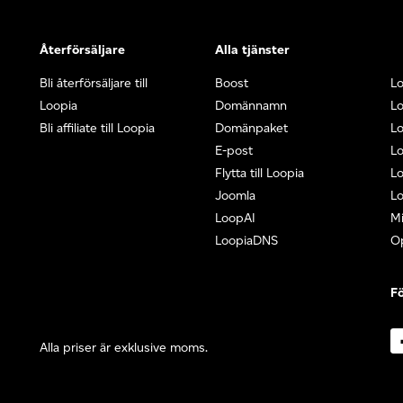
Återförsäljare
Alla tjänster
Bli återförsäljare till
Boost
L
Loopia
Domännamn
L
Bli affiliate till Loopia
Domänpaket
Lo
E-post
Lo
Flytta till Loopia
Lo
Joomla
Lo
LoopAI
Mi
LoopiaDNS
O
Fö
Alla priser är exklusive moms.