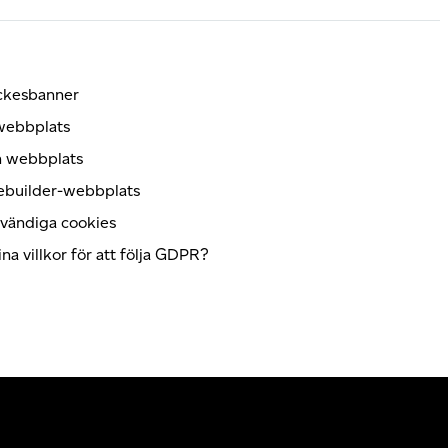
yckesbanner
 webbplats
in webbplats
tebuilder-webbplats
dvändiga cookies
a villkor för att följa GDPR?