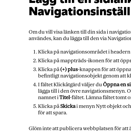
Navigationsinstäl
Om du vill visa länken till din sida i navig
användes, kan du lägga till den via Navigatio
Klicka på navigationsområdet i headern 
Klicka på mappträds-ikonen för att öppn
Klicka på
(+) plus
-knappen för att öpp
befintligt navigationsobjekt genom att k
I fältet Klickåtgärd väljer du
Öppna en s
lägga till i den övre navigationsmenyn. O
namnet i
Titel
-fältet. Lämna fältet tomt
Klicka på
Skicka
i menyn Nytt objekt och
för att spara.
Glöm inte att publicera webbplatsen för att 