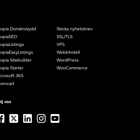
oopia Domänskydd
Skicka nyhetsbrev
oopiaSEO
SSL/TLS
opiaListings
VPS
opiaEasyListings
Webbhotell
opia Sitebuilder
WordPress
opia Starter
WooCommerce
crosoft 365
pencart
lj oss