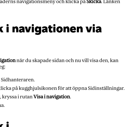
i headerns navigationsmeny och klicka på
Skicka
. Länken
k i navigationen via
vigation
när du skapade sidan och nu vill visa den, kan
eg:
a Sidhanteraren.
icka på kugghjulsikonen för att öppna Sidinställningar.
, kryssa i rutan
Visa i navigation
.
na.
 i