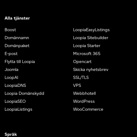
Alla tjänster
Boost
LoopiaEasyListings
Domännamn
Loopia Sitebuilder
Domänpaket
Loopia Starter
E-post
Microsoft 365
Flytta till Loopia
Opencart
Joomla
Skicka nyhetsbrev
LoopAI
SSL/TLS
LoopiaDNS
VPS
Loopia Domänskydd
Webbhotell
LoopiaSEO
WordPress
LoopiaListings
WooCommerce
Språk