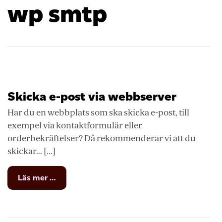
wp smtp
Skicka e-post via webbserver
Har du en webbplats som ska skicka e-post, till
exempel via kontaktformulär eller
orderbekräftelser? Då rekommenderar vi att du
skickar... [...]
from
Läs mer …
Skicka
e-
post
via