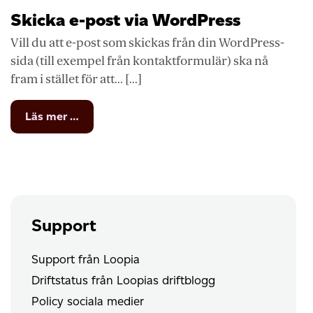
webbserver
Skicka e-post via WordPress
Vill du att e-post som skickas från din WordPress-
sida (till exempel från kontaktformulär) ska nå
fram i stället för att... [...]
from
Läs mer …
Skicka
e-
post
via
WordPress
Support
Support från Loopia
Driftstatus från Loopias driftblogg
Policy sociala medier