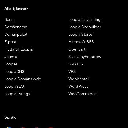
Alla tjänster
Boost
LoopiaEasyListings
Domännamn
Loopia Sitebuilder
Domänpaket
Loopia Starter
E-post
Microsoft 365
Flytta till Loopia
Opencart
Joomla
Skicka nyhetsbrev
LoopAI
SSL/TLS
LoopiaDNS
VPS
Loopia Domänskydd
Webbhotell
LoopiaSEO
WordPress
LoopiaListings
WooCommerce
Språk