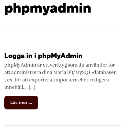
phpmyadmin
Logga in i phpMyAdmin
phpMyAdmin är ett verktyg som du använder för
att administrera dina MariaDB/MySQL-databaser,
t.ex. för att exportera, importera eller redigera
innehåll.... [...]
from
Läs mer …
Logga
in
i
phpMyAdmin