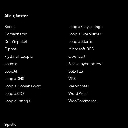
Alla tjänster
Boost
LoopiaEasyListings
Domännamn
Loopia Sitebuilder
Domänpaket
Loopia Starter
E-post
Microsoft 365
Flytta till Loopia
Opencart
Joomla
Skicka nyhetsbrev
LoopAI
SSL/TLS
LoopiaDNS
VPS
Loopia Domänskydd
Webbhotell
LoopiaSEO
WordPress
LoopiaListings
WooCommerce
Språk