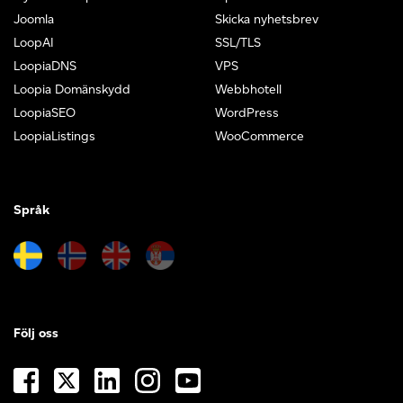
Joomla
Skicka nyhetsbrev
LoopAI
SSL/TLS
LoopiaDNS
VPS
Loopia Domänskydd
Webbhotell
LoopiaSEO
WordPress
LoopiaListings
WooCommerce
Språk
Följ oss