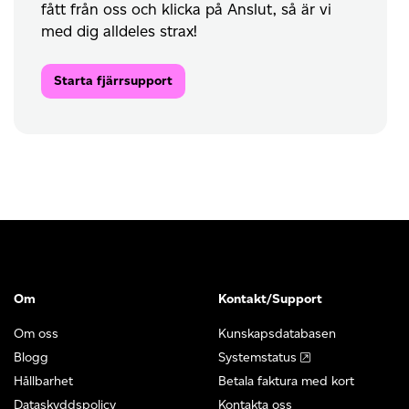
fått från oss och klicka på Anslut, så är vi
med dig alldeles strax!
Starta fjärrsupport
Om
Kontakt/Support
Om oss
Kunskapsdatabasen
Blogg
Systemstatus
Hållbarhet
Betala faktura med kort
Dataskyddspolicy
Kontakta oss