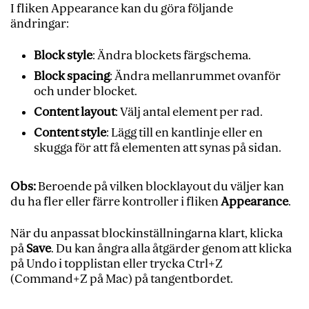
I fliken Appearance kan du göra följande
ändringar:
Block style
: Ändra blockets färgschema.
Block spacing
: Ändra mellanrummet ovanför
och under blocket.
Content layout
: Välj antal element per rad.
Content style
: Lägg till en kantlinje eller en
skugga för att få elementen att synas på sidan.
Obs:
Beroende på vilken blocklayout du väljer kan
du ha fler eller färre kontroller i fliken
Appearance
.
När du anpassat blockinställningarna klart, klicka
på
Save
. Du kan ångra alla åtgärder genom att klicka
på Undo i topplistan eller trycka Ctrl+Z
(Command+Z på Mac) på tangentbordet.