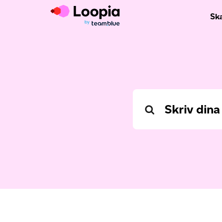
Sk
Search
For