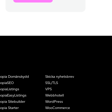
oopia Domänskydd
Skicka nyhetsbrev
oopiaSEO
SSL/TLS
opiaListings
VPS
opiaEasyListings
Webbhotell
opia Sitebuilder
WordPress
opia Starter
WooCommerce