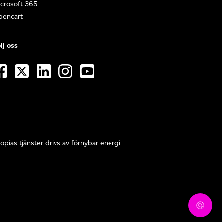
crosoft 365
pencart
lj oss
opias tjänster drivs av förnybar energi