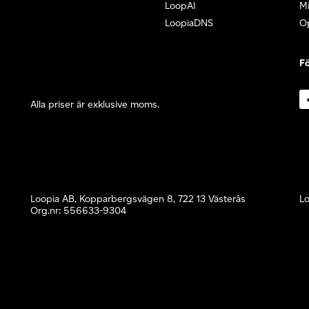
LoopAI
Mi
LoopiaDNS
O
Fö
Alla priser är exklusive moms.
Loopia AB, Kopparbergsvägen 8, 722 13 Västerås
Lo
Org.nr: 556633-9304