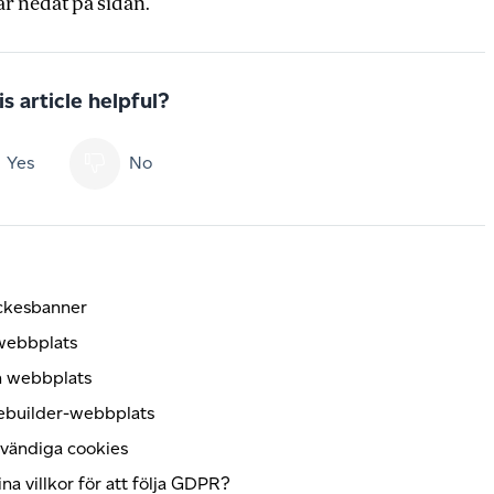
r nedåt på sidan.
s article helpful?
Yes
No
yckesbanner
 webbplats
in webbplats
tebuilder-webbplats
dvändiga cookies
a villkor för att följa GDPR?