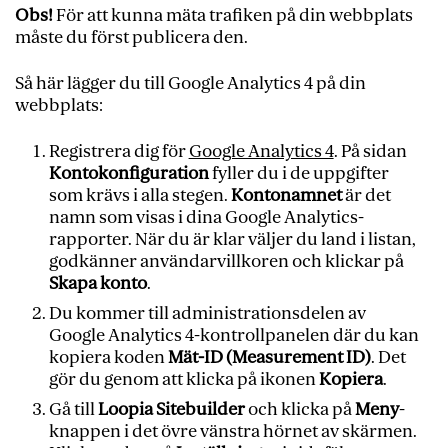
Obs!
För att kunna mäta trafiken på din webbplats
måste du först publicera den.
Så här lägger du till Google Analytics 4 på din
webbplats:
Registrera dig för
Google Analytics 4
. På sidan
Kontokonfiguration
fyller du i de uppgifter
som krävs i alla stegen.
Kontonamnet
är det
namn som visas i dina Google Analytics-
rapporter. När du är klar väljer du land i listan,
godkänner användarvillkoren och klickar på
Skapa konto
.
Du kommer till administrationsdelen av
Google Analytics 4-kontrollpanelen där du kan
kopiera koden
Mät-ID (Measurement ID)
. Det
gör du genom att klicka på ikonen
Kopiera
.
Gå till
Loopia Sitebuilder
och klicka på
Meny
-
knappen i det övre vänstra hörnet av skärmen.