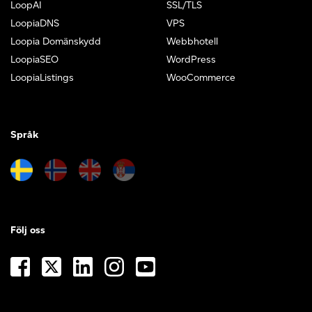
LoopAI
SSL/TLS
LoopiaDNS
VPS
Loopia Domänskydd
Webbhotell
LoopiaSEO
WordPress
LoopiaListings
WooCommerce
Språk
Följ oss