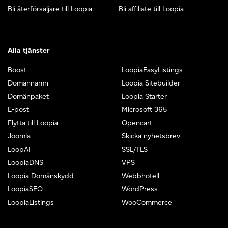
Bli återförsäljare till Loopia
Bli affiliate till Loopia
Alla tjänster
Boost
LoopiaEasyListings
Domännamn
Loopia Sitebuilder
Domänpaket
Loopia Starter
E-post
Microsoft 365
Flytta till Loopia
Opencart
Joomla
Skicka nyhetsbrev
LoopAI
SSL/TLS
LoopiaDNS
VPS
Loopia Domänskydd
Webbhotell
LoopiaSEO
WordPress
LoopiaListings
WooCommerce