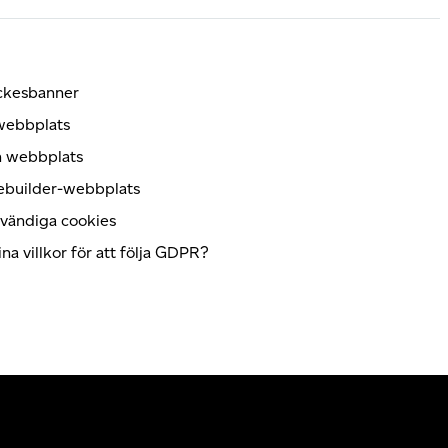
yckesbanner
 webbplats
in webbplats
tebuilder-webbplats
dvändiga cookies
a villkor för att följa GDPR?