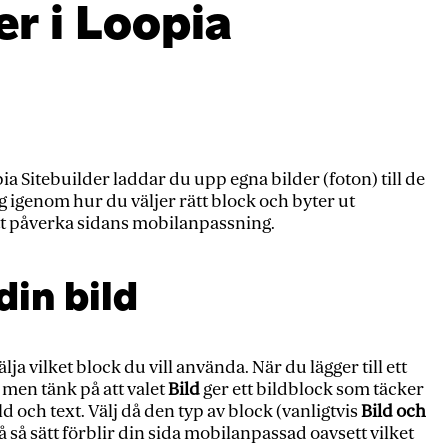
r i Loopia
ia Sitebuilder laddar du upp egna bilder (foton) till de
eg igenom hur du väljer rätt block och byter ut
att påverka sidans mobilanpassning.
din bild
ja vilket block du vill använda. När du lägger till ett
 men tänk på att valet
Bild
ger ett bildblock som täcker
ld och text. Välj då den typ av block (vanligtvis
Bild och
å så sätt förblir din sida mobilanpassad oavsett vilket