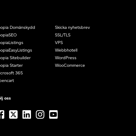
oopia Domänskydd
Skicka nyhetsbrev
oopiaSEO
SSL/TLS
opiaListings
VPS
opiaEasyListings
Webbhotell
opia Sitebuilder
WordPress
opia Starter
WooCommerce
crosoft 365
pencart
lj oss