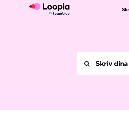
Sk
Search
For