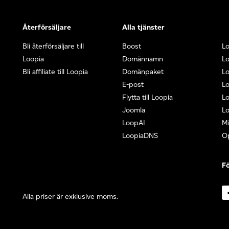
Återförsäljare
Alla tjänster
Bli återförsäljare till
Boost
L
Loopia
Domännamn
L
Bli affiliate till Loopia
Domänpaket
Lo
E-post
Lo
Flytta till Loopia
Lo
Joomla
Lo
LoopAI
Mi
LoopiaDNS
O
Fö
Alla priser är exklusive moms.