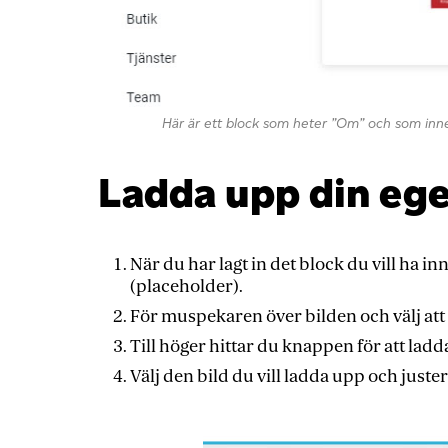
Här är ett block som heter ”Om” och som inne
Ladda upp din ege
När du har lagt in det block du vill ha in
(placeholder).
För muspekaren över bilden och välj att
Till höger hittar du knappen för att ladd
Välj den bild du vill ladda upp och juste