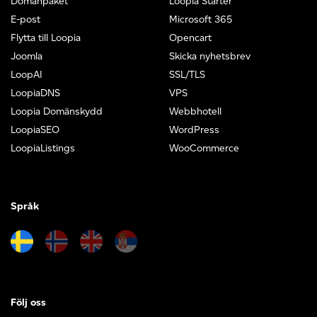
Domänpaket
Loopia Starter
E-post
Microsoft 365
Flytta till Loopia
Opencart
Joomla
Skicka nyhetsbrev
LoopAI
SSL/TLS
LoopiaDNS
VPS
Loopia Domänskydd
Webbhotell
LoopiaSEO
WordPress
LoopiaListings
WooCommerce
Språk
Följ oss