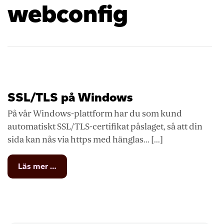
webconfig
SSL/TLS på Windows
På vår Windows-plattform har du som kund
automatiskt SSL/TLS-certifikat påslaget, så att din
sida kan nås via https med hänglas... [...]
from
Läs mer …
SSL/TLS
på
Windows