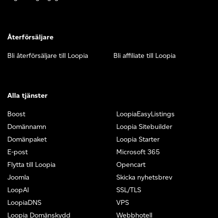
Återförsäljare
Bli återförsäljare till Loopia
Bli affiliate till Loopia
Alla tjänster
Boost
LoopiaEasyListings
Domännamn
Loopia Sitebuilder
Domänpaket
Loopia Starter
E-post
Microsoft 365
Flytta till Loopia
Opencart
Joomla
Skicka nyhetsbrev
LoopAI
SSL/TLS
LoopiaDNS
VPS
Loopia Domänskydd
Webbhotell