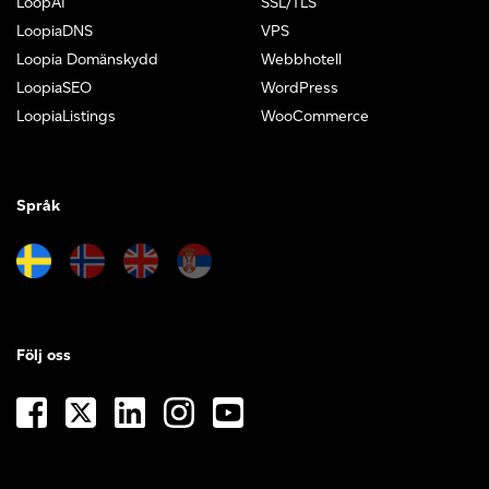
LoopAI
SSL/TLS
LoopiaDNS
VPS
Loopia Domänskydd
Webbhotell
LoopiaSEO
WordPress
LoopiaListings
WooCommerce
Språk
Följ oss