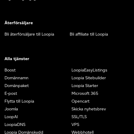
Återförsäljare
Bli återförsäljare till Loopia
Bli affiliate till Loopia
Alla tjänster
Boost
LoopiaEasyListings
Domännamn
Loopia Sitebuilder
Domänpaket
Loopia Starter
E-post
Microsoft 365
Flytta till Loopia
Opencart
Joomla
Skicka nyhetsbrev
LoopAI
SSL/TLS
LoopiaDNS
VPS
Loopia Domänskydd
Webbhotell