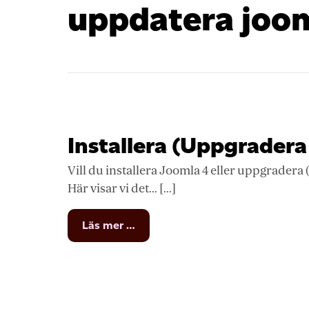
uppdatera joo
Installera (Uppgradera 
Vill du installera Joomla 4 eller uppgradera 
Här visar vi det... [...]
from
Läs mer …
Installera
(Uppgradera
till)
Joomla
4