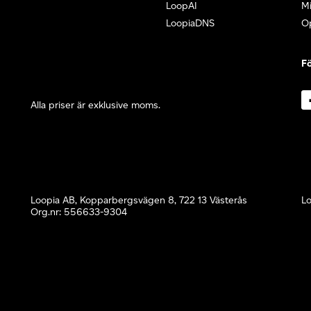
LoopAI
Mi
LoopiaDNS
O
Fö
Alla priser är exklusive moms.
Loopia AB, Kopparbergsvägen 8, 722 13 Västerås
Lo
Org.nr: 556633-9304