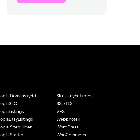
oopia Domänskydd
Skicka nyhetsbrev
oopiaSEO
SSL/TLS
opiaListings
VPS
opiaEasyListings
Webbhotell
opia Sitebuilder
WordPress
opia Starter
WooCommerce