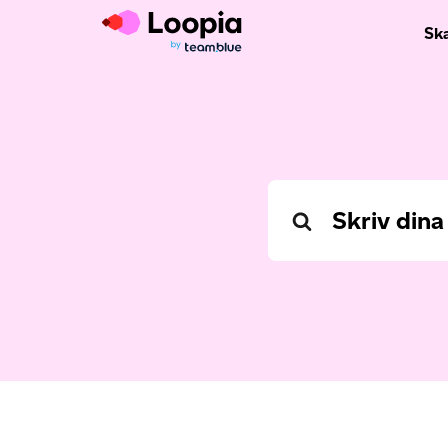
Sk
Search
For