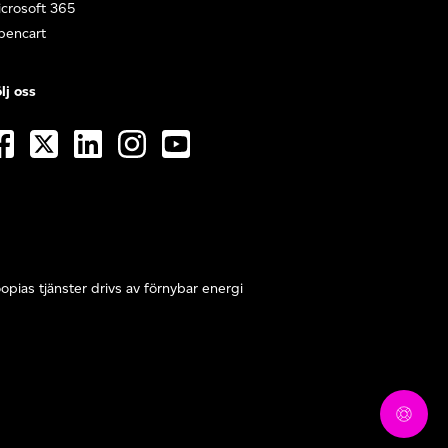
crosoft 365
pencart
lj oss
opias tjänster drivs av förnybar energi