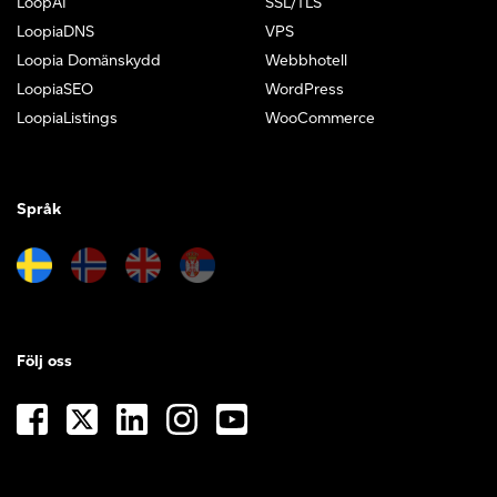
LoopAI
SSL/TLS
LoopiaDNS
VPS
Loopia Domänskydd
Webbhotell
LoopiaSEO
WordPress
LoopiaListings
WooCommerce
Språk
Följ oss