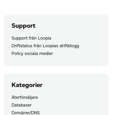
skicka
e-
post
Support
Support från Loopia
Driftstatus från Loopias driftblogg
Policy sociala medier
Kategorier
Återförsäljare
Databaser
Domäner/DNS