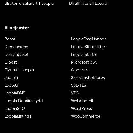
Bli återförsäljare till Loopia
Bli affiliate till Loopia
Alla tjänster
Boost
LoopiaEasyListings
Domännamn
Loopia Sitebuilder
Domänpaket
Loopia Starter
E-post
Microsoft 365
Flytta till Loopia
Opencart
Joomla
Skicka nyhetsbrev
LoopAI
SSL/TLS
LoopiaDNS
VPS
Loopia Domänskydd
Webbhotell
LoopiaSEO
WordPress
LoopiaListings
WooCommerce