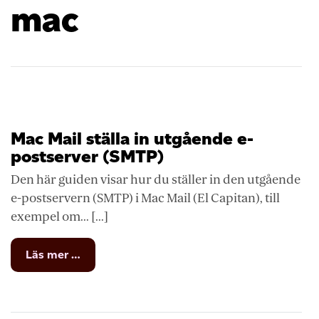
mac
Mac Mail ställa in utgående e-
postserver (SMTP)
Den här guiden visar hur du ställer in den utgående
e-postservern (SMTP) i Mac Mail (El Capitan), till
exempel om... [...]
from
Läs mer …
Mac
Mail
ställa
in