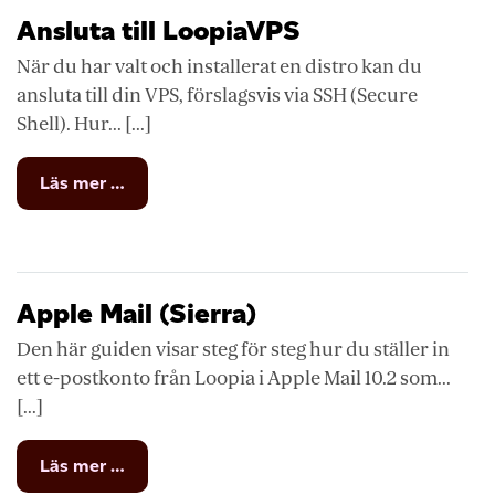
utgående
Ansluta till LoopiaVPS
e-
postserver
När du har valt och installerat en distro kan du
(SMTP)
ansluta till din VPS, förslagsvis via SSH (Secure
Shell). Hur... [...]
from
Läs mer …
Ansluta
till
LoopiaVPS
Apple Mail (Sierra)
Den här guiden visar steg för steg hur du ställer in
ett e-postkonto från Loopia i Apple Mail 10.2 som...
[...]
from
Läs mer …
Apple