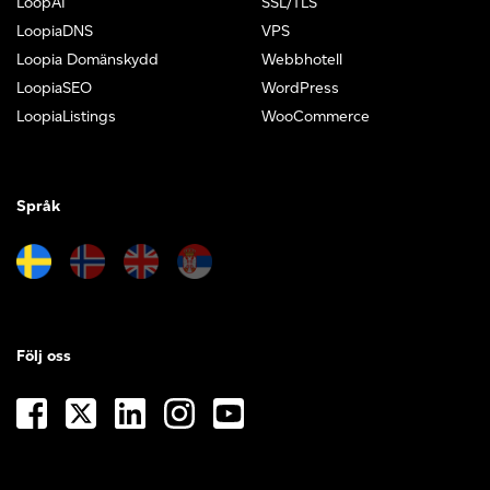
LoopAI
SSL/TLS
LoopiaDNS
VPS
Loopia Domänskydd
Webbhotell
LoopiaSEO
WordPress
LoopiaListings
WooCommerce
Språk
Följ oss