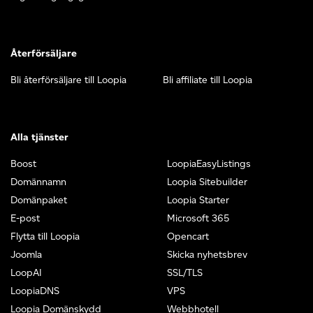
Återförsäljare
Bli återförsäljare till Loopia
Bli affiliate till Loopia
Alla tjänster
Boost
LoopiaEasyListings
Domännamn
Loopia Sitebuilder
Domänpaket
Loopia Starter
E-post
Microsoft 365
Flytta till Loopia
Opencart
Joomla
Skicka nyhetsbrev
LoopAI
SSL/TLS
LoopiaDNS
VPS
Loopia Domänskydd
Webbhotell