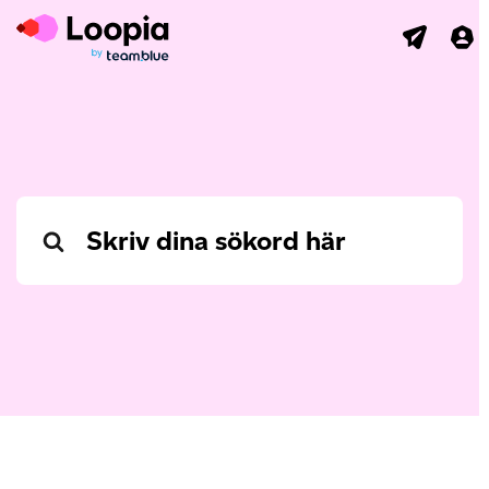
Search
For