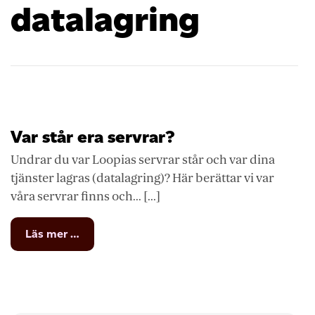
datalagring
Var står era servrar?
Undrar du var Loopias servrar står och var dina
tjänster lagras (datalagring)? Här berättar vi var
våra servrar finns och... [...]
from
Läs mer …
Var
står
era
servrar?