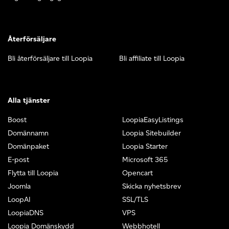
Återförsäljare
Bli återförsäljare till Loopia
Bli affiliate till Loopia
Alla tjänster
Boost
LoopiaEasyListings
Domännamn
Loopia Sitebuilder
Domänpaket
Loopia Starter
E-post
Microsoft 365
Flytta till Loopia
Opencart
Joomla
Skicka nyhetsbrev
LoopAI
SSL/TLS
LoopiaDNS
VPS
Loopia Domänskydd
Webbhotell