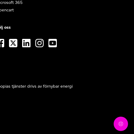
crosoft 365
pencart
lj oss
opias tjänster drivs av förnybar energi