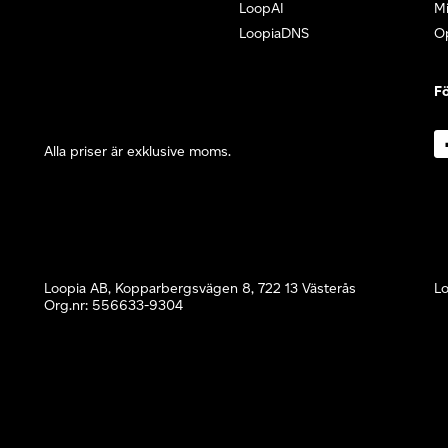
LoopAI
Mi
LoopiaDNS
O
Fö
Alla priser är exklusive moms.
Loopia AB, Kopparbergsvägen 8, 722 13 Västerås
Lo
Org.nr: 556633-9304