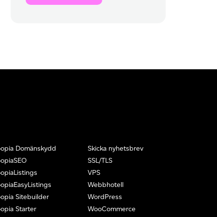
oopia Domänskydd
Skicka nyhetsbrev
oopiaSEO
SSL/TLS
opiaListings
VPS
opiaEasyListings
Webbhotell
opia Sitebuilder
WordPress
opia Starter
WooCommerce