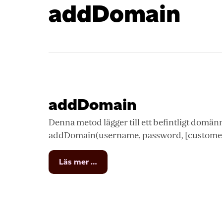
addDomain
addDomain
Denna metod lägger till ett befintligt domän
addDomain(username, password, [customer_nu
from
Läs mer …
addDomain