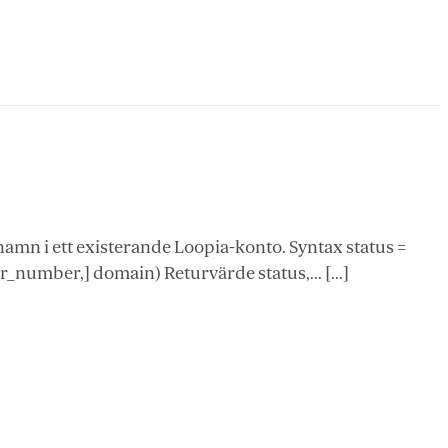
namn i ett existerande Loopia-konto. Syntax status =
mber,] domain) Returvärde status,... [...]