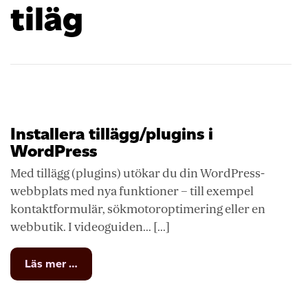
tiläg
Installera tillägg/plugins i
WordPress
Med tillägg (plugins) utökar du din WordPress-
webbplats med nya funktioner – till exempel
kontaktformulär, sökmotoroptimering eller en
webbutik. I videoguiden... [...]
from
Läs mer …
Installera
tillägg/plugins
i