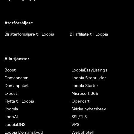
Återförsäljare
Bli återförsäljare till Loopia
Bli affiliate till Loopia
Alla tjänster
Boost
LoopiaEasyListings
Domännamn
Loopia Sitebuilder
Domänpaket
Loopia Starter
E-post
Microsoft 365
Flytta till Loopia
Opencart
Joomla
Skicka nyhetsbrev
LoopAI
SSL/TLS
LoopiaDNS
VPS
Loopia Domänskydd
Webbhotell