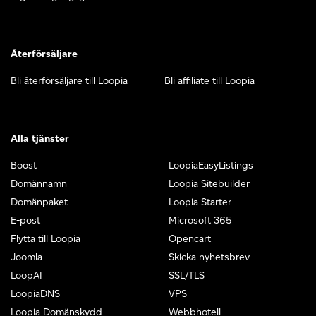
Återförsäljare
Bli återförsäljare till Loopia
Bli affiliate till Loopia
Alla tjänster
Boost
LoopiaEasyListings
Domännamn
Loopia Sitebuilder
Domänpaket
Loopia Starter
E-post
Microsoft 365
Flytta till Loopia
Opencart
Joomla
Skicka nyhetsbrev
LoopAI
SSL/TLS
LoopiaDNS
VPS
Loopia Domänskydd
Webbhotell