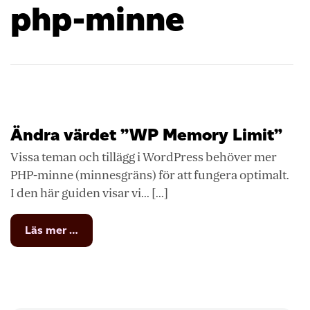
php-minne
Ändra värdet ”WP Memory Limit”
Vissa teman och tillägg i WordPress behöver mer
PHP-minne (minnesgräns) för att fungera optimalt.
I den här guiden visar vi... [...]
from
Läs mer …
Ändra
värdet
”WP
Memory
Limit”