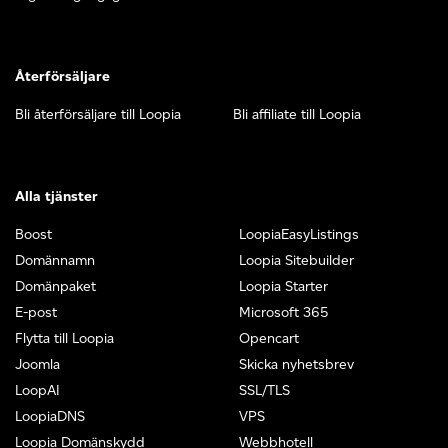
Återförsäljare
Bli återförsäljare till Loopia
Bli affiliate till Loopia
Alla tjänster
Boost
LoopiaEasyListings
Domännamn
Loopia Sitebuilder
Domänpaket
Loopia Starter
E-post
Microsoft 365
Flytta till Loopia
Opencart
Joomla
Skicka nyhetsbrev
LoopAI
SSL/TLS
LoopiaDNS
VPS
Loopia Domänskydd
Webbhotell