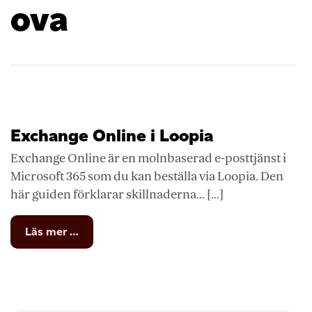
ova
Exchange Online i Loopia
Exchange Online är en molnbaserad e-posttjänst i
Microsoft 365 som du kan beställa via Loopia. Den
här guiden förklarar skillnaderna... [...]
from
Läs mer …
Exchange
Online
i
Loopia